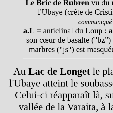
Le Bric de Rubren
vu du 
l'Ubaye (crête de Crist
communiqué 
a.L
= anticlinal du Loup :
a
son cœur de basalte ("bz") 
marbres ("js") est masquée
Au
Lac de Longet
le pl
l'Ubaye atteint le soubas
Celui-ci réapparaît là, s
vallée de la Varaita, à 