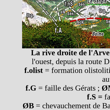
La rive droite de l'Arve
l'ouest, depuis la route
f.olist
= formation olistol
au
f.G
= faille des Gérats ;
Ø
f.S =
fa
ØB
= chevauchement de B