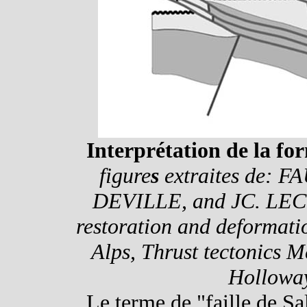
Interprétation de la for
figure
s
extraites de: F
DEVILLE, and JC. LECOM
restoration and deformat
Alps, Thrust tectonics M
Holloway
Le terme de "faille de Sa