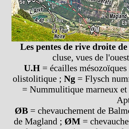
Les pentes de rive droite de
cluse, vues de l'ouest
U.H
= écailles mésozoïques 
olistolitique ;
Ng
= Flysch numm
= Nummulitique marneux et c
Apt
ØB
= chevauchement de Balm
de Magland ;
ØM
= chevauche