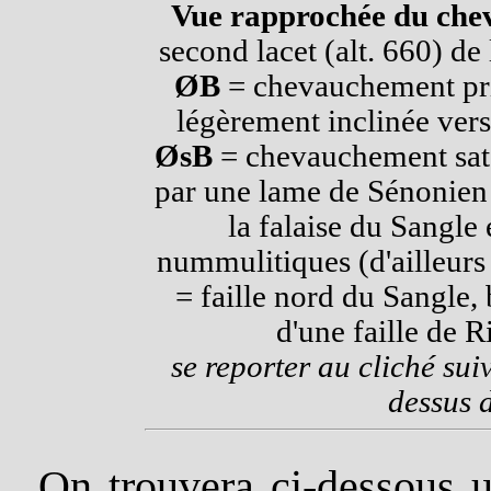
Vue rapprochée du che
second lacet (alt. 660) de
ØB
= chevauchement prin
légèrement inclinée vers
ØsB
= chevauchement satel
par une lame de Sénonien 
la falaise du Sangle 
nummulitiques (d'ailleurs 
= faille nord du Sangle,
d'une faille de R
se reporter au cliché su
dessus 
On trouvera ci-dessous