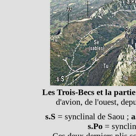
Les Trois-Becs et la parti
d'avion, de l'ouest, d
s.S
= synclinal de Saou ;
a
s.Po
= synclin
Ces deux derniers plis s