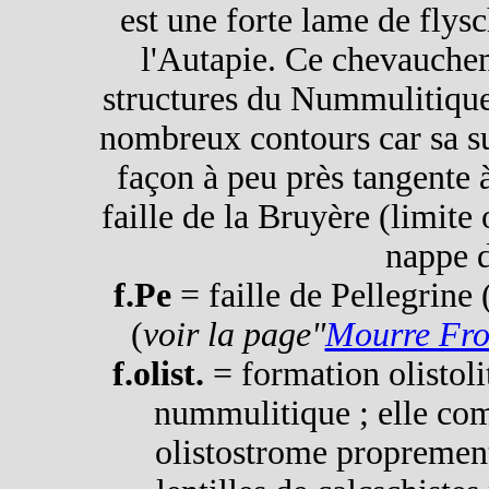
est une forte lame de flys
l'Autapie. Ce chevauche
structures du Nummulitique
nombreux contours car sa su
façon à peu près tangente 
faille de la Bruyère (limite
nappe d
f.Pe
= faille de Pellegrine
(
voir la page"
Mourre Fro
f.olist.
= formation olistoli
nummulitique ; elle com
olistostrome proprement