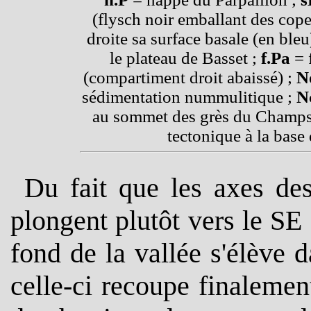
(flysch noir emballant des copea
droite sa surface basale (en ble
le plateau de Basset ;
f.Pa
= 
(compartiment droit abaissé) ;
N
sédimentation nummulitique ;
N
au sommet des grès du Champsau
tectonique à la base 
Du fait qu
e les axes des
plongent plutôt vers le SE 
fond de la vallée s'élève d
celle-ci recoupe finaleme