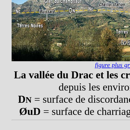
figure plus g
La vallée du Drac et les cr
depuis les envir
D
= surface de discordan
N
ØuD
= surface de charriag