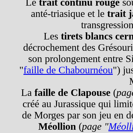
Le
trait continu rouge
sou
anté-triasique et le
trait 
transgressio
Les
tirets blancs cer
décrochement des Grésouri
son prolongement entre Si
"
faille de Chabournéou
") ju
La
faille de Clapouse
(
pag
créé au Jurassique qui limi
de Morges par son jeu en d
Méollion
(
page "
Méoll