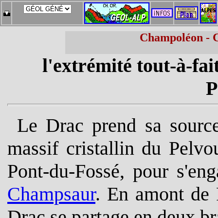
Champoléon - Ch
l'extrémité tout-à-fa
P
Le Drac prend sa source
massif cristallin du Pelv
Pont-du-Fossé, pour s'eng
Champsaur
.
En amont de P
Drac se partage en deux br