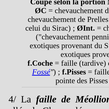
Coupe selon la portion 
ØC
= chevauchement 
chevauchement de Prelles
celui du Sirac) ;
ØInt.
= ch
("chevauchement penniq
exotiques provenant du S
exotiques prov
f.Coche
= faille (tardive)
Fossé
"
) ;
f.Pisses
= faill
pointe des Pisses
4/ La
faille de Méollio