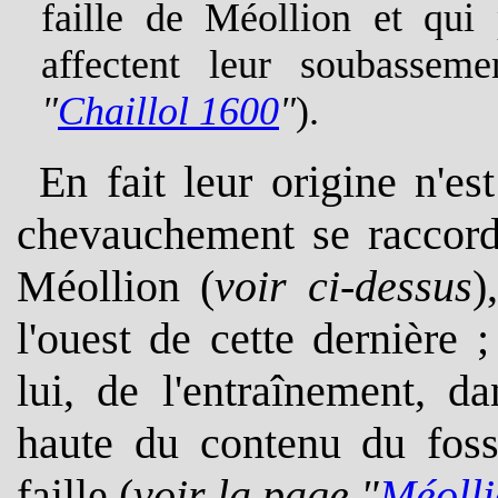
faille de Méollion et qui
affectent leur soubassem
"
Chaillol 1600
"
).
En fait leur origine n'es
chevauchement se raccorde
Méollion (
voir ci-dessus
)
l'ouest de cette dernière 
lui, de l'entraînement, da
haute du contenu du foss
faille (
voir la page "
Méoll