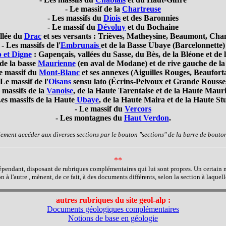
- Le massif de la
Chartreuse
- Les massifs du
Diois
et des Baronnies
- Le massif du
Dévoluy
et du Bochaine
llée du
Drac
et ses versants : Trièves, Matheysine, Beaumont, Ch
- Les massifs de l'
Embrunais
et de la Basse Ubaye (Barcelonnette)
 et Digne
: Gapençais, vallées du Sasse, du Bès, de la Bléone et d
 de la basse
Maurienne
(en aval de Modane) et de rive gauche de la
e massif du
Mont-Blanc
et ses annexes (Aiguilles Rouges, Beaufort
 Le massif de l'
Oisans
sensu lato (Écrins-Pelvoux et Grande Rousse
 massifs de la
Vanoise
, de la Haute Tarentaise et de la Haute Maur
Les massifs de la Haute
Ubaye
, de la Haute Maira et de la Haute St
- Le massif du
Vercors
- Les montagnes du
Haut Verdon
.
ement accéder aux diverses sections par le bouton "sections" de la barre de bout
**
ndépendant, disposant de rubriques complémentaires qui lui sont propres. Un certain
n à l'autre , mènent, de ce fait, à des documents différents, selon la section à laquelle
autres rubriques du site geol-alp :
Documents géologiques complémentaires
Notions de base en géologie