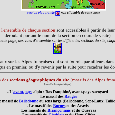
version plus grande
non cliquable
de cette carte
à l'ensemble de chaque section
sont accessibles à partir de leu
déroulant portant le nom de la section en cours de visite)
ente page, des vues d'ensemble sur les différentes sections du site, cliqu
ux sur les Alpes françaises qui sont fournis par ailleurs dans 
çus en premier, ou d'y revenir par la suite pour recadrer les do
n des
sections géographiques du site
(massifs des Alpes franç
(dans l'ordre alphabétique)
- L'
avant-pays
alpin : Bas Dauphiné, avant-pays savoyard
- Le massif des
Bauges
e massif de
Belledonne
au sens large (Belledonne, Sept-Laux, Taille
- Le massif des
Bornes
et des Aravis
- Les massifs du
Briançonnais
et du Queyras
- Les massifs du
Chablais
et du Haut-Giffre