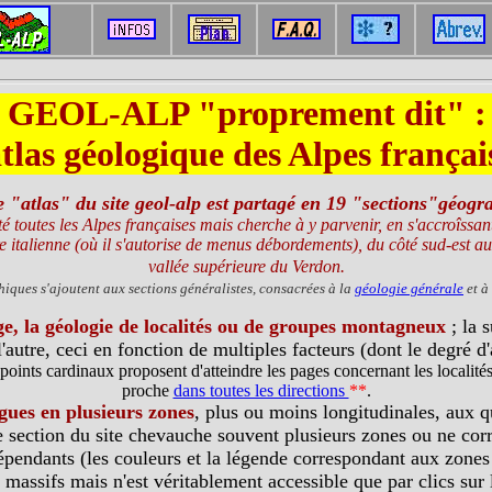
GEOL-ALP "proprement dit" :
atlas géologique des Alpes françai
e "atlas" du site geol-alp est partagé en 19 "sections"géogr
 toutes les Alpes françaises mais cherche à y parvenir, en s'accroîssant 
ière italienne (où il s'autorise de menus débordements), du côté sud-est a
vallée supérieure du Verdon.
hiques s'ajoutent aux sections généralistes, consacrées à la
géologie générale
et à 
ge, la géologie de localités ou de groupes montagneux
; la 
l'autre, ceci en fonction de multiples facteurs (dont le degré d
 points cardinaux proposent d'atteindre les pages concernant les locali
proche
dans toutes les directions
**
.
gues en plusieurs zones
, plus ou moins longitudinales, aux qu
e section du site chevauche souvent plusieurs zones ou ne corr
pendants (les couleurs et la légende correspondant aux zones
massifs mais n'est véritablement accessible que par clics sur l