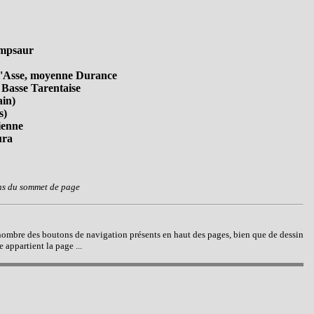
ampsaur
e l'Asse, moyenne Durance
 Basse Tarentaise
ain)
s)
ienne
ura
ons du sommet de page
 nombre des boutons de navigation présents en haut des pages, bien que de dessin
 appartient la page ...