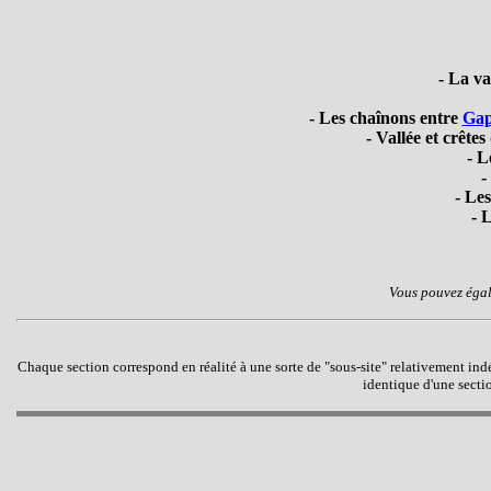
- La va
- Les chaînons entre
Gap
- Vallée et crêtes
- L
-
- Les
- 
Vous pouvez égal
C
haque section correspond en réalité à une sorte de "sous-site" relativement i
identique d'une sectio