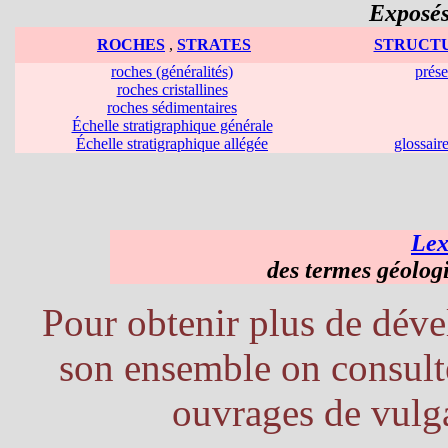
Exposés
ROCHES
,
STRATES
STRUCTU
roches (généralités)
prése
roches cristallines
roches sédimentaires
Échelle stratigraphique générale
Échelle stratigraphique allégée
glossair
Lex
des termes géolog
Pour obtenir plus de dév
son ensemble on consulte
ouvrages de vulg