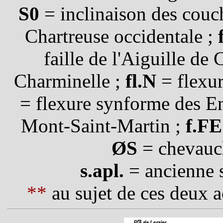
S0
= inclinaison des couc
Chartreuse occidentale ;
faille de l'Aiguille de 
Charminelle ;
fl.N
= flexu
= flexure synforme des E
Mont-Saint-Martin ;
f.FE
ØS
= chevauch
s.apl.
= ancienne s
**
au sujet de ces deux a