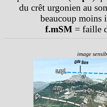
du crêt urgonien au so
beaucoup moins in
f.mSM
= faille
image sensibl