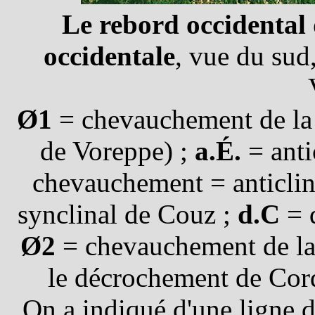
Le rebord occidental 
occidentale
, vue du sud
Ø1
= chevauchement de la C
de Voreppe) ;
a.É.
= anti
chevauchement = anticlina
synclinal de Couz ;
d.C
= 
Ø2
= chevauchement de la
le décrochement de Cor
On a indiqué d'une ligne d