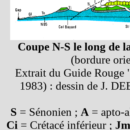
Coupe N-S le long de 
(bordure ori
Extrait du Guide Rouge 
1983) : dessin de J. 
S
= Sénonien ;
A
= apto-a
Ci
= Crétacé inférieur ;
J