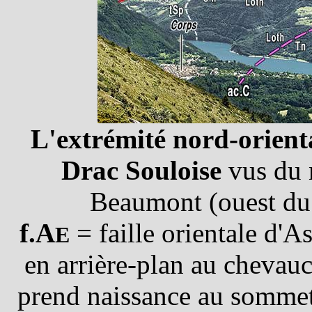
L'extrémité nord-orienta
Drac Souloise
vus du 
Beaumont (ouest du 
f.A
= faille orientale d'A
E
en arrière-plan au cheva
prend naissance au somme