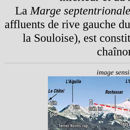
La
Marge septentrionale
affluents de rive gauche d
la Souloise), est const
chaîno
image sensib