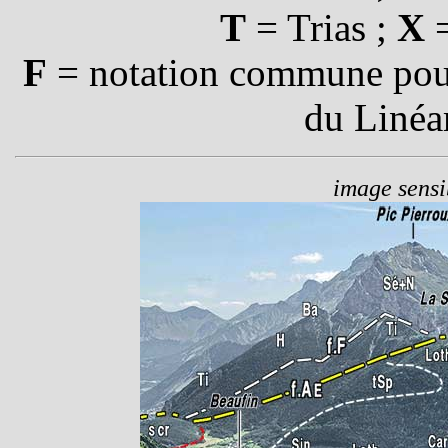
T
= Trias ;
X
=
F
= notation commune pour
du Linéa
image sensib