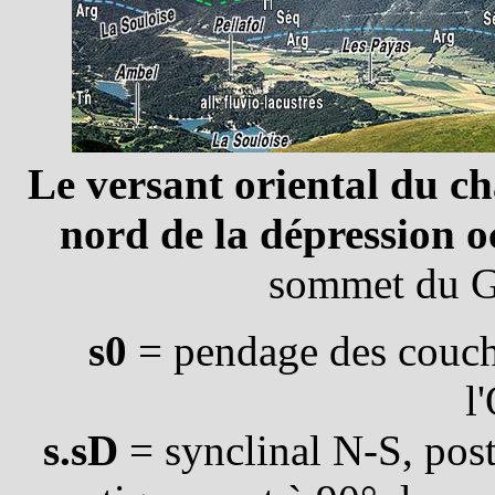
Le versant oriental du ch
nord de la dépression 
sommet du Ga
s0
= pendage des couch
l
s.sD
= synclinal N-S, post